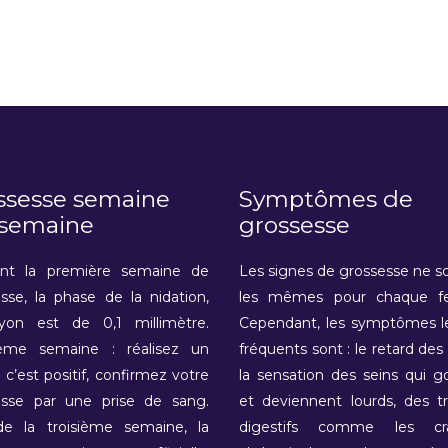
ssesse semaine
Symptômes de
 semaine
grossesse
nt la première semaine de
Les signes de grossesse ne s
sse, la phase de la nidation,
les mêmes pour chaque 
ryon est de 0,1 millimètre.
Cependant, les symptômes le
ème semaine : réalisez un
fréquents sont : le retard des 
i c’est positif, confirmez votre
la sensation des seins qui g
esse par une prise de sang.
et deviennent lourds, des t
de la troisième semaine, la
digestifs comme les cr