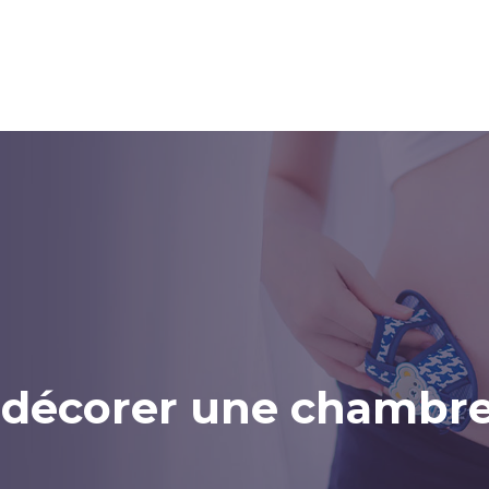
dant la
Après
Accessoires
sesse
l’accouchement
puériculture
écorer une chambre