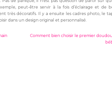
. Pas de panique, il n’est pas question de partir sur q
emple, peut-être servir à la fois d’éclairage et de b
très décoratifs. Il y a ensuite les cadres photo, le tapi
isir dans un design original et personnalisé.
main
Comment bien choisir le premier doudo
bé