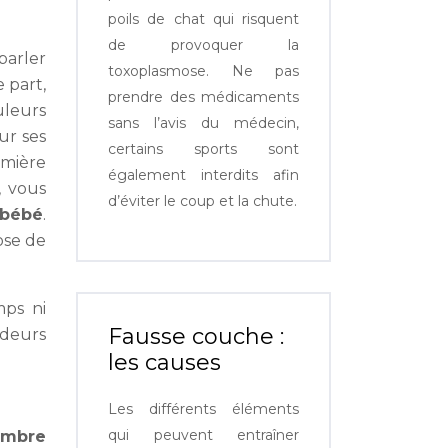
poils de chat qui risquent
de provoquer la
parler
toxoplasmose. Ne pas
 part,
prendre des médicaments
uleurs
sans l’avis du médecin,
ur ses
certains sports sont
umière
également interdits afin
, vous
d’éviter le coup et la chute.
 bébé
.
ose de
ps ni
Fausse couche :
odeurs
les causes
Les différents éléments
qui peuvent entraîner
ambre