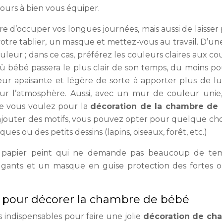
ujours à bien vous équiper.
ire d’occuper vos longues journées, mais aussi de laisser 
 votre tablier, un masque et mettez-vous au travail. D’une
ur ; dans ce cas, préférez les couleurs claires aux co
où bébé passera le plus clair de son temps, du moins po
eur apaisante et légère de sorte à apporter plus de l
sur l’atmosphère. Aussi, avec un mur de couleur unie
e vous voulez pour la
décoration de la chambre de
 y ajouter des motifs, vous pouvez opter pour quelque ch
es ou des petits dessins (lapins, oiseaux, forêt, etc.)
e papier peint qui ne demande pas beaucoup de tem
s gants et un masque en guise protection des fortes 
s pour décorer la chambre de bébé
s indispensables pour faire une jolie
décoration de ch