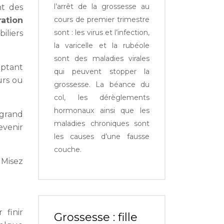
l’arrêt de la grossesse au
nt des
cours de premier trimestre
ation
sont : les virus et l’infection,
iliers
la varicelle et la rubéole
sont des maladies virales
optant
qui peuvent stopper la
urs ou
grossesse. La béance du
col, les dérèglements
hormonaux ainsi que les
 grand
maladies chroniques sont
evenir
les causes d’une fausse
couche.
. Misez
 finir
Grossesse : fille