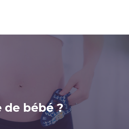
Soins des
Soins des
Devenir
bébés
mamans
parents
 de bébé ?