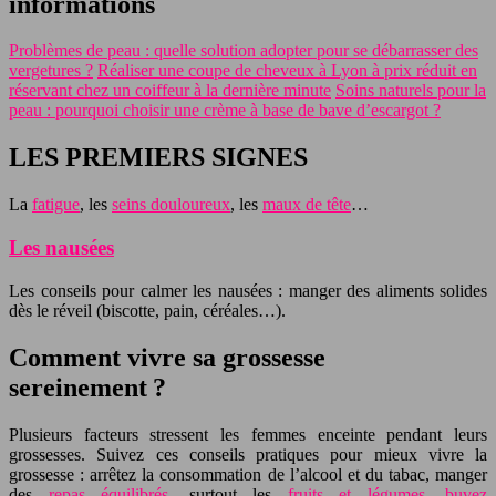
informations
Problèmes de peau : quelle solution adopter pour se débarrasser des
vergetures ?
Réaliser une coupe de cheveux à Lyon à prix réduit en
réservant chez un coiffeur à la dernière minute
Soins naturels pour la
peau : pourquoi choisir une crème à base de bave d’escargot ?
LES PREMIERS SIGNES
La
fatigue
, les
seins douloureux
, les
maux de tête
…
Les nausées
Les conseils pour calmer les nausées : manger des aliments solides
dès le réveil (biscotte, pain, céréales…).
Comment vivre sa grossesse
sereinement ?
Plusieurs facteurs stressent les femmes enceinte pendant leurs
grossesses. Suivez ces conseils pratiques pour mieux vivre la
grossesse : arrêtez la consommation de l’alcool et du tabac, manger
des
repas équilibrés
, surtout les
fruits et légumes
,
buvez