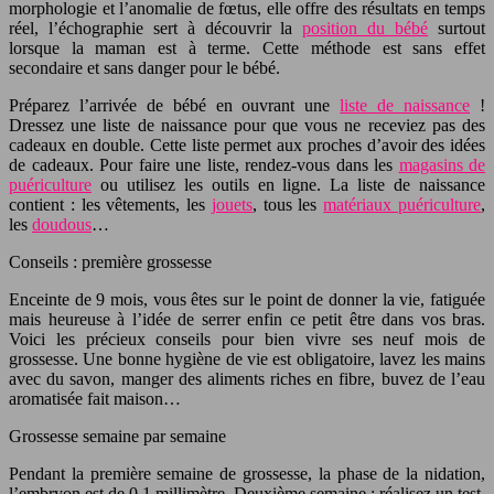
morphologie et l’anomalie de fœtus, elle offre des résultats en temps
réel, l’échographie sert à découvrir la
position du bébé
surtout
lorsque la maman est à terme. Cette méthode est sans effet
secondaire et sans danger pour le bébé.
Préparez l’arrivée de bébé en ouvrant une
liste de naissance
!
Dressez une liste de naissance pour que vous ne receviez pas des
cadeaux en double. Cette liste permet aux proches d’avoir des idées
de cadeaux. Pour faire une liste, rendez-vous dans les
magasins de
puériculture
ou utilisez les outils en ligne. La liste de naissance
contient : les vêtements, les
jouets
, tous les
matériaux puériculture
,
les
doudous
…
Conseils : première grossesse
Enceinte de 9 mois, vous êtes sur le point de donner la vie, fatiguée
mais heureuse à l’idée de serrer enfin ce petit être dans vos bras.
Voici les précieux conseils pour bien vivre ses neuf mois de
grossesse. Une bonne hygiène de vie est obligatoire, lavez les mains
avec du savon, manger des aliments riches en fibre, buvez de l’eau
aromatisée fait maison…
Grossesse semaine par semaine
Pendant la première semaine de grossesse, la phase de la nidation,
l’embryon est de 0,1 millimètre. Deuxième semaine : réalisez un test,