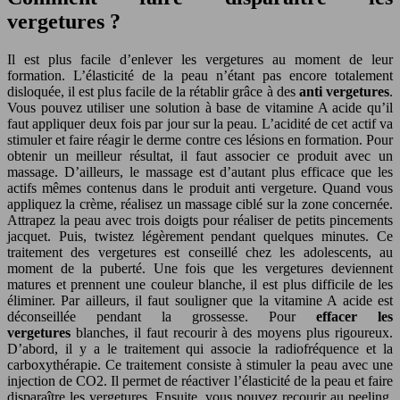
vergetures ?
Il est plus facile d’enlever les vergetures au moment de leur
formation. L’élasticité de la peau n’étant pas encore totalement
disloquée, il est plus facile de la rétablir grâce à des
anti vergetures
.
Vous pouvez utiliser une solution à base de vitamine A acide qu’il
faut appliquer deux fois par jour sur la peau. L’acidité de cet actif va
stimuler et faire réagir le derme contre ces lésions en formation. Pour
obtenir un meilleur résultat, il faut associer ce produit avec un
massage. D’ailleurs, le massage est d’autant plus efficace que les
actifs mêmes contenus dans le produit anti vergeture. Quand vous
appliquez la crème, réalisez un massage ciblé sur la zone concernée.
Attrapez la peau avec trois doigts pour réaliser de petits pincements
jacquet. Puis, twistez légèrement pendant quelques minutes. Ce
traitement des vergetures est conseillé chez les adolescents, au
moment de la puberté. Une fois que les vergetures deviennent
matures et prennent une couleur blanche, il est plus difficile de les
éliminer. Par ailleurs, il faut souligner que la vitamine A acide est
déconseillée pendant la grossesse. Pour
effacer les
vergetures
blanches, il faut recourir à des moyens plus rigoureux.
D’abord, il y a le traitement qui associe la radiofréquence et la
carboxythérapie. Ce traitement consiste à stimuler la peau avec une
injection de CO2. Il permet de réactiver l’élasticité de la peau et faire
disparaître les vergetures. Ensuite, vous pouvez recourir au peeling,