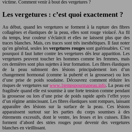
victime. Comment venir à bout des vergetures ?
Les vergetures : c’est quoi exactement ?
Au début, quand les vergetures se forment à la rupture des fibres
collagènes et élastiques de la peau, elles sont rouge violacé. Au fil
du temps, leur couleur s’éclaircit et elles ne laissent plus que des
traces blanches. Mais, ces traces sont très inesthétiques. Il faut noter
qu’en général, seules les
vergetures rouges
sont guérissables. C’est
pourquoi il faut lutter contre les vergetures dès leur apparition. Les
vergetures peuvent toucher les hommes comme les femmes, mais
ces dernières sont plus sujettes à leur formation. Les fibres élastiques
de la peau subissent des lésions principalement lors d’un
changement hormonal (comme la puberté et la grossesse) ou lors
d’une prise de poids soudaine. Découvrez comment réduire les
risques de vergetures sur
www.1tempspourmapeau.info
. La peau est
fragilisée quand elle est soumise à une forte tension comme pendant
la grossesse ou lors d’une prise de poids rapide après l’effet yoyo
d’un régime amincissant. Les fibres élastiques sont rompues, laissant
apparaître des lésions sur la surface de la peau. Ces lésions
apparaissent surtout sur les parties du corps soumises à des
étirements excessifs, dont le ventre, les fesses et les cuisses. Elles
forment d’abord des stries rouges pour devenir des vergetures
blanches en vieillissant.