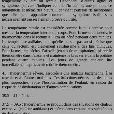
température axillaire ou rectale. Cependant, d’autres signes et
symptômes peuvent l’indiquer comme l’irritabilité, une somnolence
inhabituelle et même des pleurs. Il convient toutefois de mentionner
que elle peut apparaître comme un symptôme isolé, sans
nécessairement laisser l’enfant prostré ou irrité.
La température rectale est considérée comme la plus précise pour
mesurer la température interne du corps. Pour la mesurer, insérez le
thermomètre dans le rectum à 5 cm du bébé pendant deux minutes.
La température axillaire, bien qu’elle ne soit pas aussi précise que
celle du rectum, est pleinement satisfaisante à des fins cliniques.
Pour la mesurer, séchez l’aisselle (en cas de transpiration), placez le
thermomètre dans l’aisselle et maintenez le bras serré dans la poitrine
pendant quatre minutes. Les jours de grande chaleur, lire
immédiatement après avoir retiré le thermomètre.
41 : hyperthermie sévère, associée à une maladie bactérienne, à la
roséole et à d’autres maladies. Ces infections nécessitent des soins
plus rapprochés, voire l’hospitalisation de l’enfant, en raison du
risque de déshydratation et d’autres complications.
39,5 – 41 : fébricule.
37,5 – 39,5 : hyperthermie se produit dans des situations de chaleur
excessive (chaleur ambiante) et même dans certains cas spécifiques
de déshydratation.