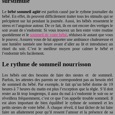
surstimulé
Le
bébé sommeil agité
est parfois causé par le rythme journalier du
bébé. En effet, ils peuvent difficilement traiter tous les stimulis qui se
précipitent sur lui pendant la journée. Aussi, les bébés ressentent le
stress et l’angoisse autour. De ce fait, ils en ont encore des vertiges le
soir avant de s’endormir. Si vous trouvez un lien entre votre routine
quotidienne et le
sommeil de votre bébé
, réduisez-le autant que vous
le pouvez. Assurez vous de lui apporter une ambiance chaleureuse et
une lumière tamisée une heure avant d’aller au lit et introduisez un
rituel du soir. C’est le meilleur moyen pour calmer le bébé et
l’endormir très facilement.
Le rythme de sommeil nourrisson
Les bébés ont des besoins de faire des siestes et de sommeil.
Parfois, les attentes des parents ne correspondent pas au besoin réel
de sommeil du bébé. Par exemple, le fait qu’un bébé dorme de 19
heures à 7 heures du matin est plus l’exception que la règle. S’il doit
rester au lit trop longtemps, il aura du mal à s’endormir le soir ou se
réveillera fréquemment, c’est ce que l’on appelle trouble sommeil. Il
est alors important de bien équilibré le rythme de sommeil et les
petits siestes de votre bébé. À chaque réveil, il faut tâcher de lui faire
faire un allaitement pour qu’il ressent l’amour et la présence de sa